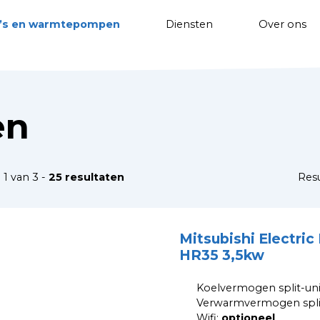
o’s en warmtepompen
Diensten
Over ons
en
 1 van 3 -
25 resultaten
Resu
Mitsubishi Electric
HR35 3,5kw
Koelvermogen split-uni
Verwarmvermogen split
Wifi:
optioneel