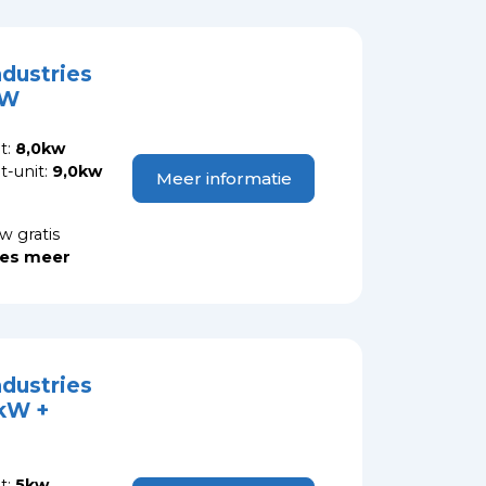
ndustries
kW
t:
8,0kw
-unit:
9,0kw
Meer informatie
w gratis
es meer
ndustries
kW +
t:
5kw