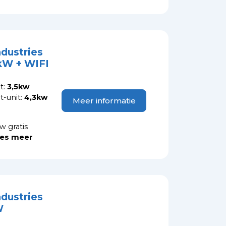
ndustries
kW + WIFI
t:
3,5kw
-unit:
4,3kw
Meer informatie
w gratis
es meer
ndustries
W