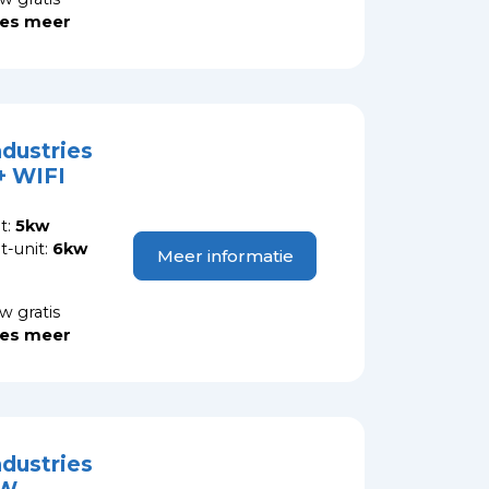
es meer
ndustries
 WIFI
t:
5kw
-unit:
6kw
Meer informatie
w gratis
es meer
ndustries