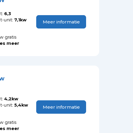
kW
t:
6,3
-unit:
7,1kw
Meer informatie
w gratis
es meer
kw
t:
4,2kw
-unit:
5,4kw
Meer informatie
w gratis
es meer