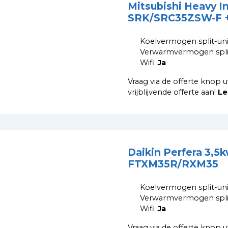
Mitsubishi Heavy I
SRK/SRC35ZSW-F +
Koelvermogen split-uni
Verwarmvermogen split
Wifi:
Ja
Vraag via de offerte knop u
vrijblijvende offerte aan!
Le
Daikin Perfera 3,5
FTXM35R/RXM35
Koelvermogen split-uni
Verwarmvermogen split
Wifi:
Ja
Vraag via de offerte knop u