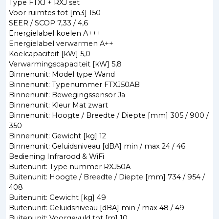
Type FTXJ + RXJ set
Voor ruimtes tot [m3] 150
SEER / SCOP 7,33 / 4,6
Energielabel koelen A+++
Energielabel verwarmen A++
Koelcapaciteit [kW] 5,0
Verwarmingscapaciteit [kW] 5,8
Binnenunit: Model type Wand
Binnenunit: Typenummer FTXJ50AB
Binnenunit: Bewegingssensor Ja
Binnenunit: Kleur Mat zwart
Binnenunit: Hoogte / Breedte / Diepte [mm] 305 / 900 /
350
Binnenunit: Gewicht [kg] 12
Binnenunit: Geluidsniveau [dBA] min / max 24 / 46
Bediening Infrarood & WiFi
Buitenunit: Type nummer RXJ50A
Buitenunit: Hoogte / Breedte / Diepte [mm] 734 / 954 /
408
Buitenunit: Gewicht [kg] 49
Buitenunit: Geluidsniveau [dBA] min / max 48 / 49
Buitenunit: Voorgevuld tot [m] 10